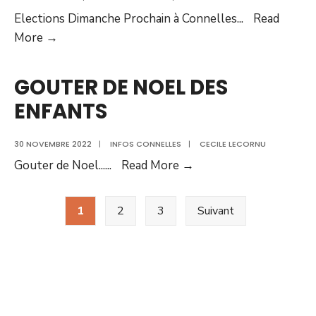
Elections Dimanche Prochain à Connelles
...
Read
Elections
More →
Municipales
Partielles
GOUTER DE NOEL DES
Complémentaires
ENFANTS
du
conseil
30 NOVEMBRE 2022
|
INFOS CONNELLES
|
CECILE LECORNU
municipal
GOUTER
Gouter de Noel...
...
Read More →
DE
Pagination
NOEL
1
2
3
Suivant
des
DES
ENFANTS
publications