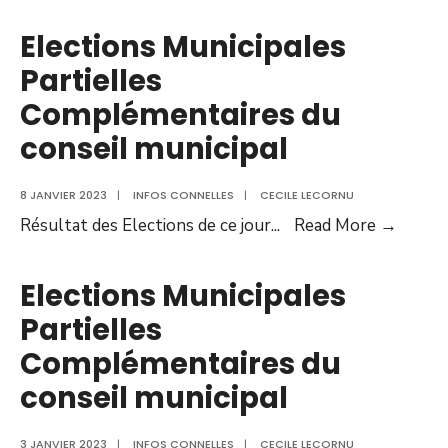
A
CONNELLES
Elections Municipales
Partielles
Complémentaires du
conseil municipal
8 JANVIER 2023
|
INFOS CONNELLES
|
CECILE LECORNU
Electi
Résultat des Elections de ce jour
...
Read More →
Munici
Partie
Elections Municipales
Compl
Partielles
du
Complémentaires du
consei
munici
conseil municipal
3 JANVIER 2023
|
INFOS CONNELLES
|
CECILE LECORNU