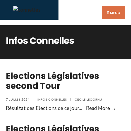
Search
Skip
for:
to
MENU
content
Infos Connelles
Elections Législatives
second Tour
7 JUILLET 2024
|
INFOS CONNELLES
|
CECILE LECORNU
Electi
Résultat des Elections de ce jour
...
Read More →
Législ
secon
Elections Législatives