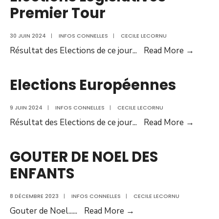
Tour
Premier Tour
30 JUIN 2024
|
INFOS CONNELLES
|
CECILE LECORNU
Electi
Résultat des Elections de ce jour
...
Read More →
Législ
Premie
Elections Européennes
Tour
9 JUIN 2024
|
INFOS CONNELLES
|
CECILE LECORNU
Electi
Résultat des Elections de ce jour
...
Read More →
Europ
GOUTER DE NOEL DES
ENFANTS
8 DÉCEMBRE 2023
|
INFOS CONNELLES
|
CECILE LECORNU
GOUTER
Gouter de Noel...
...
Read More →