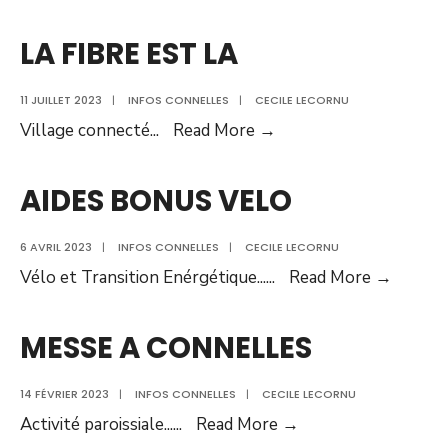
DE
NOEL
LA FIBRE EST LA
DES
ENFANTS
11 JUILLET 2023
|
INFOS CONNELLES
|
CECILE LECORNU
LA
Village connecté
...
Read More →
FIBRE
EST
AIDES BONUS VELO
LA
6 AVRIL 2023
|
INFOS CONNELLES
|
CECILE LECORNU
AIDES
Vélo et Transition Enérgétique...
...
Read More →
BONU
VELO
MESSE A CONNELLES
14 FÉVRIER 2023
|
INFOS CONNELLES
|
CECILE LECORNU
MESSE
Activité paroissiale...
...
Read More →