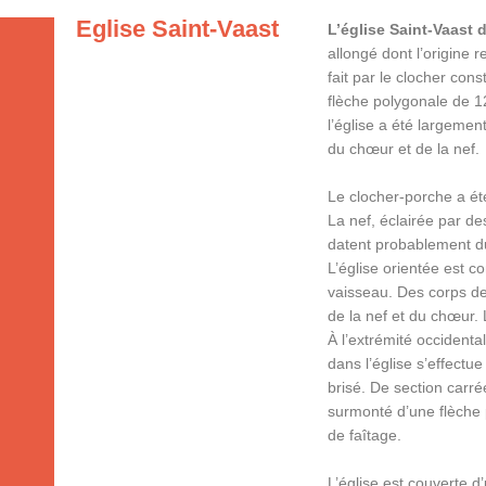
Eglise Saint-Vaast
L’église Saint-Vaast 
allongé dont l’origine r
fait par le clocher con
flèche polygonale de 1
l’église a été largemen
du chœur et de la nef.
Le clocher-porche a été
La nef, éclairée par de
datent probablement du
L’église orientée est co
vaisseau. Des corps d
de la nef et du chœur. 
À l’extrémité occidenta
dans l’église s’effectue
brisé. De section carré
surmonté d’une flèche p
de faîtage.
L’église est couverte d