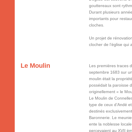
gouttereaux sont rythm
Durant plusieurs années
importants pour restaur
cloches.
Un projet de rénovatio
clocher de l’église qui 
Le Moulin
Les premières traces d
septembre 1683 sur u
moulin était la proprié
possédait la paroisse 
originellement « le Mou
Le Moulin de Connelles
type de ceux d’Andé et
destinés exclusivement
Baronnerie. Le meuniers
ente la noblesse locale
percevaient au XVII èm