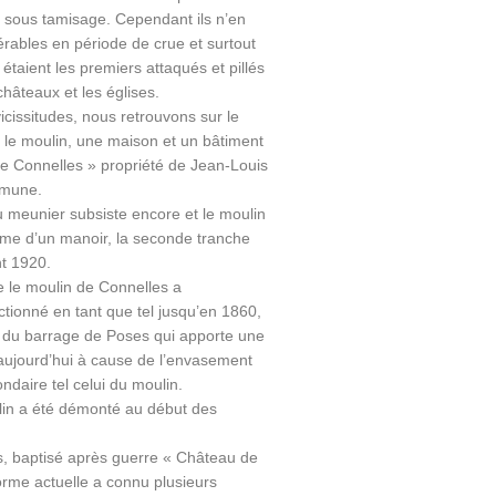
 sous tamisage. Cependant ils n’en
érables en période de crue et surtout
 étaient les premiers attaqués et pillés
hâteaux et les églises.
cissitudes, nous retrouvons sur le
 le moulin, une maison et un bâtiment
 de Connelles » propriété de Jean-Louis
mmune.
 meunier subsiste encore et le moulin
orme d’un manoir, la seconde tranche
nt 1920.
 le moulin de Connelles a
tionné en tant que tel jusqu’en 1860,
n du barrage de Poses qui apporte une
aujourd’hui à cause de l’envasement
daire tel celui du moulin.
in a été démonté au début des
, baptisé après guerre « Château de
orme actuelle a connu plusieurs