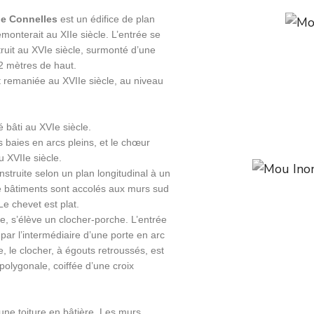
de Connelles
est un édifice de plan
emonterait au XIIe siècle. L’entrée se
struit au XVIe siècle, surmonté d’une
2 mètres de haut.
t remaniée au XVIIe siècle, au niveau
 bâti au XVIe siècle.
s baies en arcs pleins, et le chœur
 XVIIe siècle.
nstruite selon un plan longitudinal à un
e bâtiments sont accolés aux murs sud
Le chevet est plat.
le, s’élève un clocher-porche. L’entrée
 par l’intermédiaire d’une porte en arc
e, le clocher, à égouts retroussés, est
olygonale, coiffée d’une croix
’une toiture en bâtière. Les murs