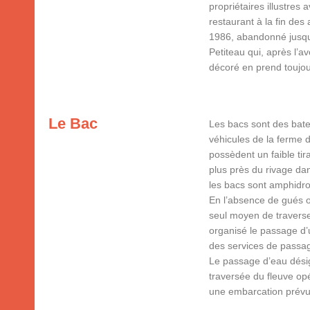
propriétaires illustres 
restaurant à la fin de
1986, abandonné jusqu’e
Petiteau qui, après l’a
décoré en prend toujou
Le Bac
Les bacs sont des bate
véhicules de la ferme d
possèdent un faible tir
plus près du rivage da
les bacs sont amphidrom
En l’absence de gués o
seul moyen de traverse
organisé le passage d’u
des services de passa
Le passage d’eau désig
traversée du fleuve op
une embarcation prévue