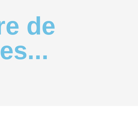
re de
es...