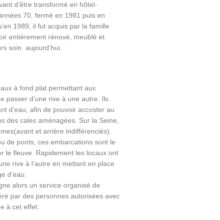
avant d’être transformé en hôtel-
s années 70, fermé en 1981 puis en
n 1989, il fut acquis par la famille
voir entièrement rénové, meublé et
rs soin aujourd’hui.
aux à fond plat permettant aux
e passer d’une rive à une autre. Ils
ant d’eau, afin de pouvoir accoster au
ns des cales aménagées. Sur la Seine,
es(avant et arrière indifférenciés).
u de ponts, ces embarcations sont le
r le fleuve. Rapidement les locaux ont
ne rive à l’autre en mettant en place
ge d’eau.
ne alors un service organisé de
éré par des personnes autorisées avec
 à cet effet.