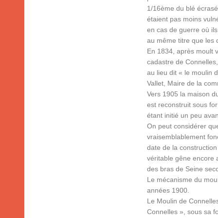
1/16ème du blé écrasé
étaient pas moins vuln
en cas de guerre où ils
au même titre que les c
En 1834, après moult vi
cadastre de Connelles,
au lieu dit « le moulin
Vallet, Maire de la co
Vers 1905 la maison du
est reconstruit sous f
étant initié un peu ava
On peut considérer que
vraisemblablement fonc
date de la constructio
véritable gêne encore 
des bras de Seine secon
Le mécanisme du moul
années 1900.
Le Moulin de Connelles
Connelles », sous sa f