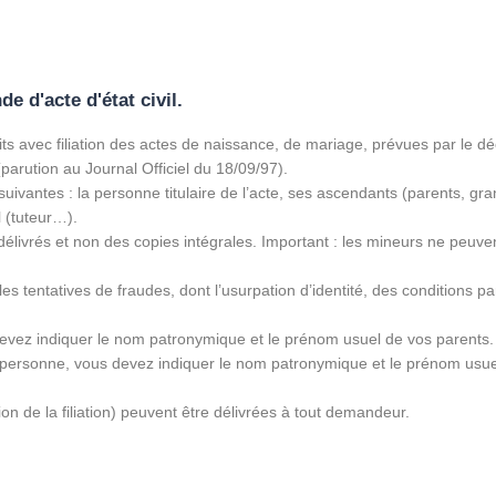
 d'acte d'état civil.
its avec filiation des actes de naissance, de mariage, prévues par le d
(parution au Journal Officiel du 18/09/97).
suivantes : la personne titulaire de l’acte, ses ascendants (parents, g
l (tuteur…).
tre délivrés et non des copies intégrales. Important : les mineurs ne pe
.
les tentatives de fraudes, dont l’usurpation d’identité, des conditions p
devez indiquer le nom patronymique et le prénom usuel de vos parents
e personne, vous devez indiquer le nom patronymique et le prénom usue
ion de la filiation) peuvent être délivrées à tout demandeur.