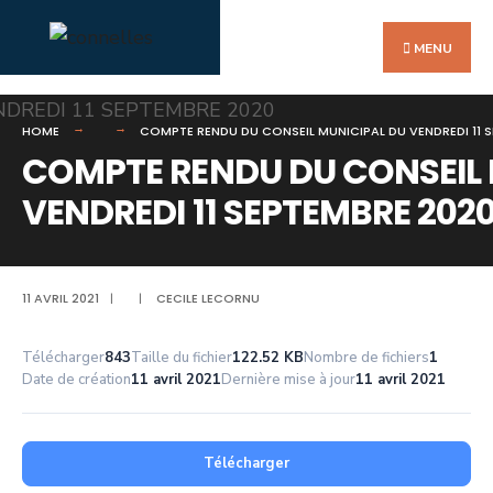
Search
Skip
for:
to
MENU
content
HOME
COMPTE RENDU DU CONSEIL MUNICIPAL DU VENDREDI 11 
COMPTE RENDU DU CONSEIL 
VENDREDI 11 SEPTEMBRE 202
11 AVRIL 2021
|
|
CECILE LECORNU
Télécharger
843
Taille du fichier
122.52 KB
Nombre de fichiers
1
Date de création
11 avril 2021
Dernière mise à jour
11 avril 2021
Télécharger