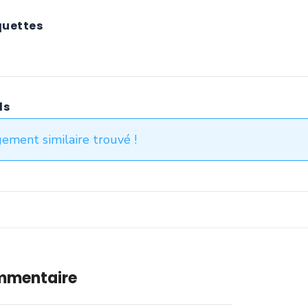
quettes
ds
ement similaire trouvé !
ommentaire