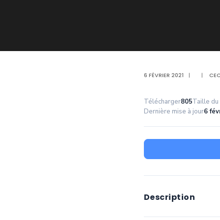
6 FÉVRIER 2021
|
|
CEC
Télécharger
805
Taille du 
Dernière mise à jour
6 fév
Description