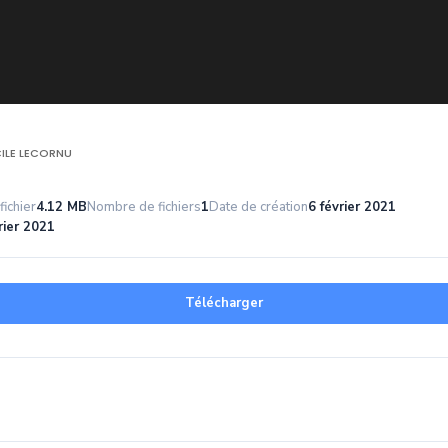
ILE LECORNU
fichier
4.12 MB
Nombre de fichiers
1
Date de création
6 février 2021
rier 2021
Télécharger