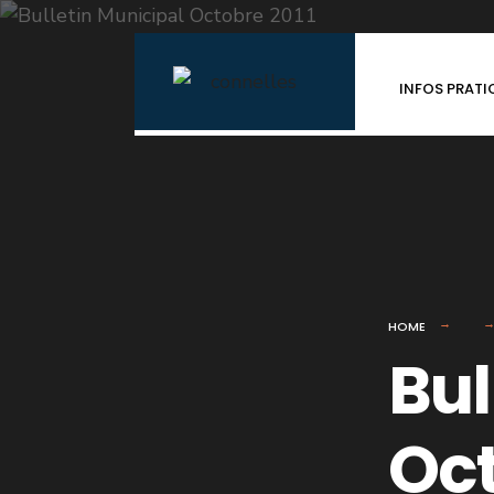
for:
Skip
to
INFOS PRATI
content
HOME
Bul
Oct