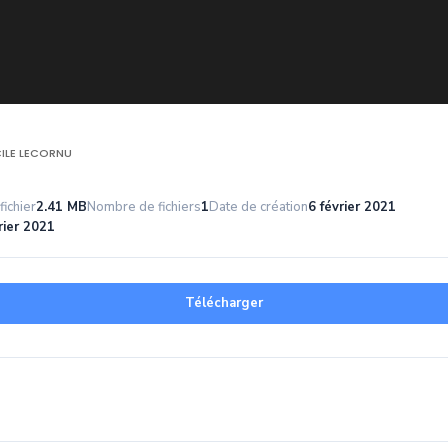
ILE LECORNU
fichier
2.41 MB
Nombre de fichiers
1
Date de création
6 février 2021
rier 2021
Télécharger