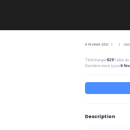
6 FÉVRIER 2021
|
|
CEC
Télécharger
829
Taille du 
Dernière mise à jour
6 fév
Description