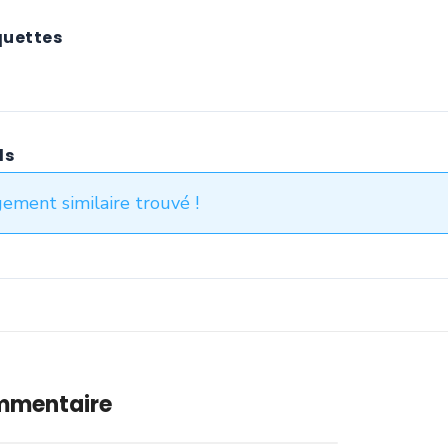
quettes
ds
ement similaire trouvé !
ommentaire