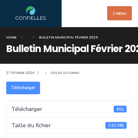
Search
Skip
for:
to
MENU
content
HOME
BULLETIN MUNICIPAL FÉVRIER 2024
Bulletin Municipal Février 2
27 FÉVRIER 2024
|
|
CECILE LECORNU
Télécharger
Télécharger
451
Taille du fichier
3.92 MB